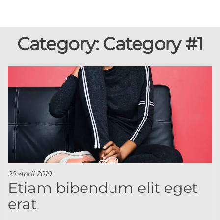
Skip
to
Coachtech
Executive
the
coaching / AI
from Sam
Category:
Category #1
content
consulting /
Isaacson
Coach
development
29 April 2019
Etiam bibendum elit eget
erat